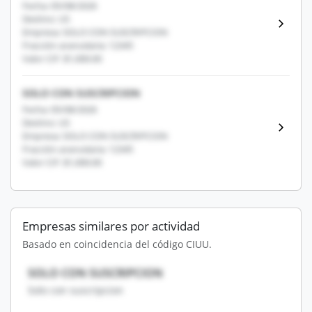
Fecha: 05/08/2026
Destino: US
Empresa: SOLO CON SUSCRIPCION
Fracción arancelaria: 12345
Valor CIF: $1,000.00
SOLO CON SUSCRIPCION
Fecha: 05/08/2026
Destino: US
Empresa: SOLO CON SUSCRIPCION
Fracción arancelaria: 12345
Valor CIF: $1,000.00
Empresas similares por actividad
Basado en coincidencia del código CIUU.
SOLO CON SUSCRIPCION
Solo con suscripcion