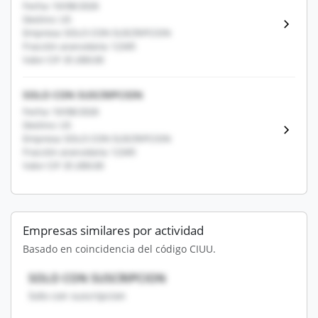
Fecha: 10/08/2026
Destino: US
Empresa: SOLO CON SUSCRIPCION
Fracción arancelaria: 12345
Valor CIF: $1,000.00
SOLO CON SUSCRIPCION
Fecha: 10/08/2026
Destino: US
Empresa: SOLO CON SUSCRIPCION
Fracción arancelaria: 12345
Valor CIF: $1,000.00
Empresas similares por actividad
Basado en coincidencia del código CIUU.
SOLO CON SUSCRIPCION
Solo con suscripcion