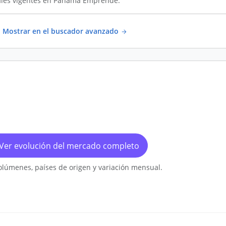
iales vigentes en Panamá Emprende.
Mostrar en el buscador avanzado
Ver evolución del mercado completo
olúmenes, países de origen y variación mensual.