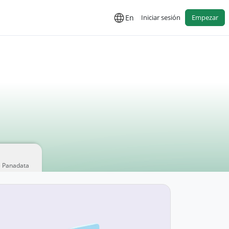
En
Iniciar sesión
Empezar
e Panadata