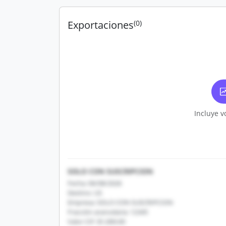
Exportaciones
(0)
Incluye v
SOLO CON SUSCRIPCION
Fecha: 06/08/2026
Destino: US
Empresa: SOLO CON SUSCRIPCION
Fracción arancelaria: 12345
Valor CIF: $1,000.00