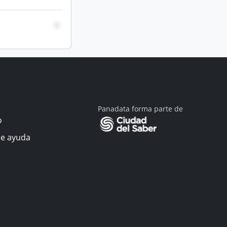
0
Panadata forma parte de
o
de ayuda