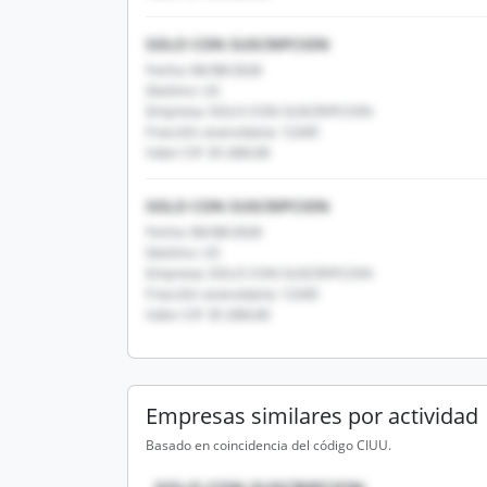
SOLO CON SUSCRIPCION
Fecha: 06/08/2026
Destino: US
Empresa: SOLO CON SUSCRIPCION
Fracción arancelaria: 12345
Valor CIF: $1,000.00
SOLO CON SUSCRIPCION
Fecha: 06/08/2026
Destino: US
Empresa: SOLO CON SUSCRIPCION
Fracción arancelaria: 12345
Valor CIF: $1,000.00
Empresas similares por actividad
Basado en coincidencia del código CIUU.