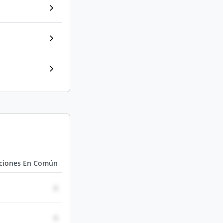
aciones En Común
0
0