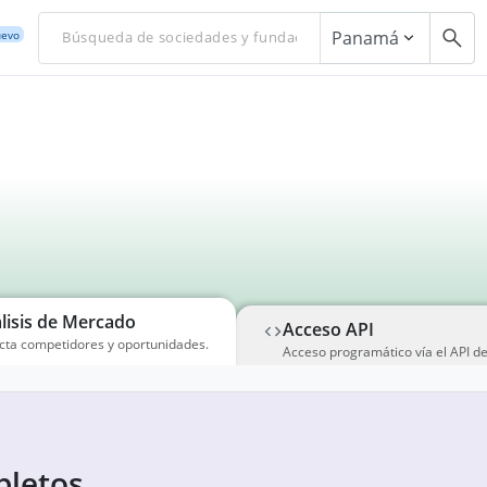
Panamá
evo
lisis de Mercado
Acceso API
cta competidores y oportunidades.
Acceso programático vía el API d
letos,