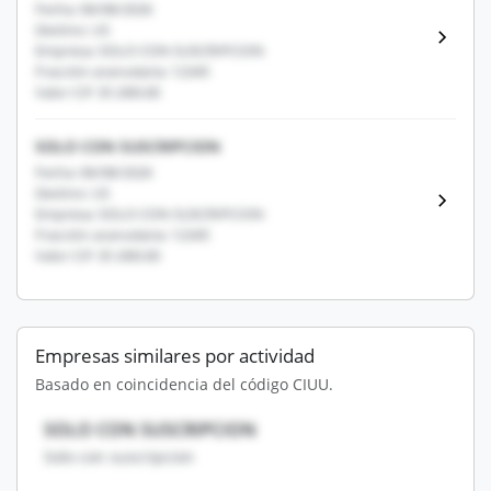
Fecha: 06/08/2026
Destino: US
Empresa: SOLO CON SUSCRIPCION
Fracción arancelaria: 12345
Valor CIF: $1,000.00
SOLO CON SUSCRIPCION
Fecha: 06/08/2026
Destino: US
Empresa: SOLO CON SUSCRIPCION
Fracción arancelaria: 12345
Valor CIF: $1,000.00
Empresas similares por actividad
Basado en coincidencia del código CIUU.
SOLO CON SUSCRIPCION
Solo con suscripcion