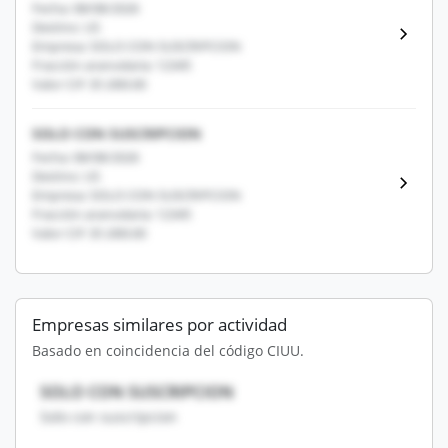
Fecha: 08/08/2026
Destino: US
Empresa: SOLO CON SUSCRIPCION
Fracción arancelaria: 12345
Valor CIF: $1,000.00
SOLO CON SUSCRIPCION
Fecha: 08/08/2026
Destino: US
Empresa: SOLO CON SUSCRIPCION
Fracción arancelaria: 12345
Valor CIF: $1,000.00
Empresas similares por actividad
Basado en coincidencia del código CIUU.
SOLO CON SUSCRIPCION
Solo con suscripcion