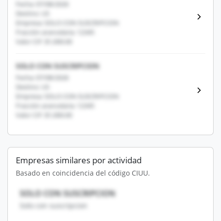
Fecha: 07/08/2026
Destino: US
Empresa: SOLO CON SUSCRIPCION
Fracción arancelaria: 12345
Valor CIF: $1,000.00
SOLO CON SUSCRIPCION
Fecha: 07/08/2026
Destino: US
Empresa: SOLO CON SUSCRIPCION
Fracción arancelaria: 12345
Valor CIF: $1,000.00
Empresas similares por actividad
Basado en coincidencia del código CIUU.
SOLO CON SUSCRIPCION
Solo con suscripcion