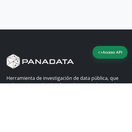
Acceso API
Herramienta de investigación de data pública, que
reúne en una sola plataforma los sitios de consulta
más importantes de Panamá.
Nosotros
Ayuda
¿Por qué Panadata?
Contacto
Funcionalidades
Centro de ayuda