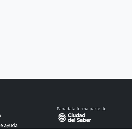
Panadata forma parte de
o
de ayuda