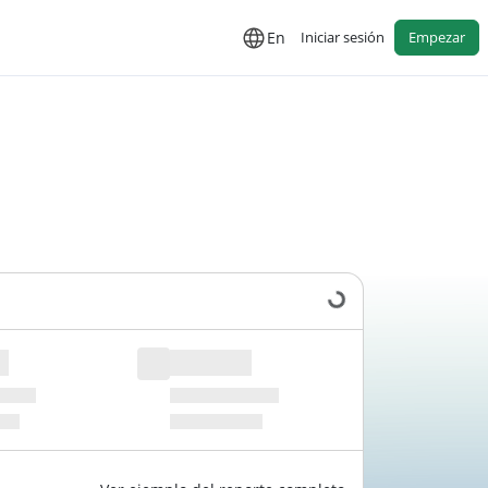
En
Iniciar sesión
Empezar
Cargando datos...