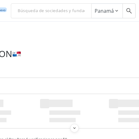
Panamá
evo
ION