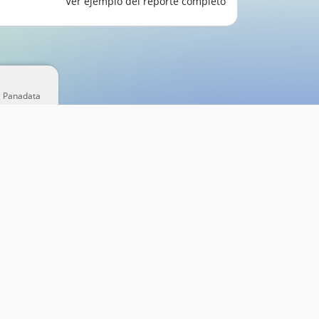
Ver ejemplo del reporte completo
e Panadata