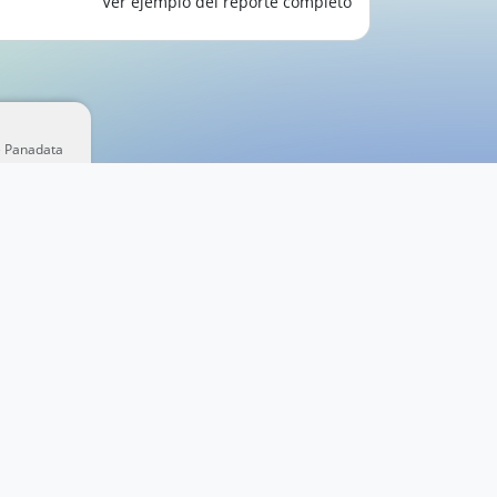
Ver ejemplo del reporte completo
e Panadata