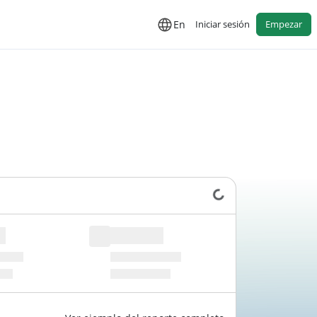
En
Iniciar sesión
Empezar
Cargando datos...