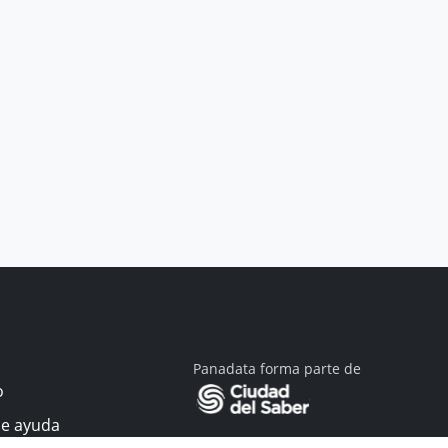
Panadata forma parte de
o
de ayuda