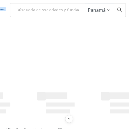
Panamá
evo