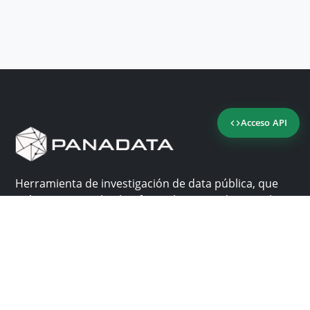
Acceso API
Herramienta de investigación de data pública, que
reúne en una sola plataforma los sitios de consulta
más importantes de Panamá.
Nosotros
Ayuda
¿Por qué Panadata?
Contacto
Funcionalidades
Centro de ayuda