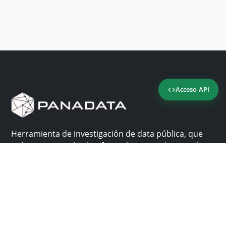
Acceso API
Herramienta de investigación de data pública, que
reúne en una sola plataforma los sitios de consulta
más importantes de Panamá.
Nosotros
Ayuda
¿Por qué Panadata?
Contacto
Funcionalidades
Centro de ayuda