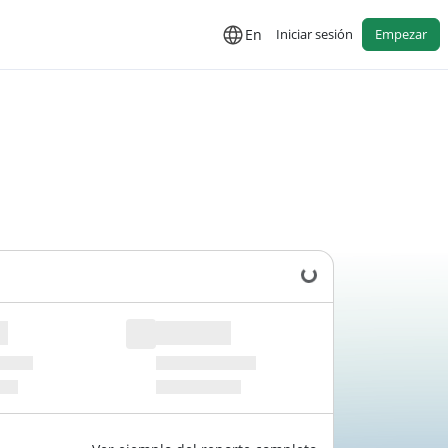
En
Iniciar sesión
Empezar
Cargando datos...