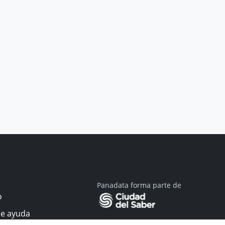
Panadata forma parte de
o
de ayuda