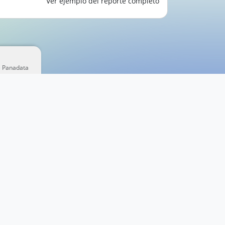
Ver ejemplo del reporte completo
e Panadata