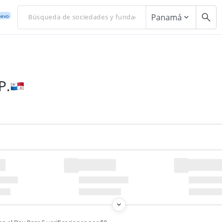
Panamá
evo
P.