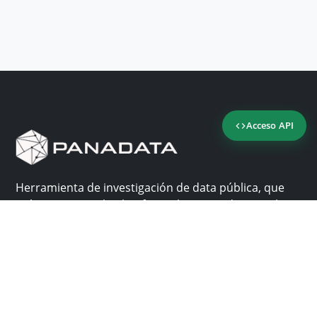
Acceso API
Herramienta de investigación de data pública, que
reúne en una sola plataforma los sitios de consulta
más importantes de Panamá.
Nosotros
Ayuda
¿Por qué Panadata?
Contacto
Funcionalidades
Centro de ayuda