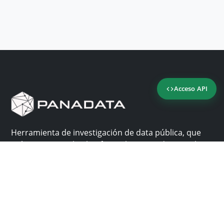
Acceso API
Herramienta de investigación de data pública, que
reúne en una sola plataforma los sitios de consulta
más importantes de Panamá.
Nosotros
Ayuda
¿Por qué Panadata?
Contacto
Funcionalidades
Centro de ayuda