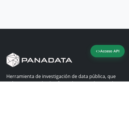
Acceso API
Herramienta de investigación de data pública, que
reúne en una sola plataforma los sitios de consulta
más importantes de Panamá.
Nosotros
Ayuda
¿Por qué Panadata?
Contacto
Funcionalidades
Centro de ayuda