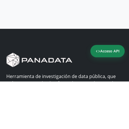
Acceso API
Herramienta de investigación de data pública, que
reúne en una sola plataforma los sitios de consulta
más importantes de Panamá.
Nosotros
Ayuda
¿Por qué Panadata?
Contacto
Funcionalidades
Centro de ayuda