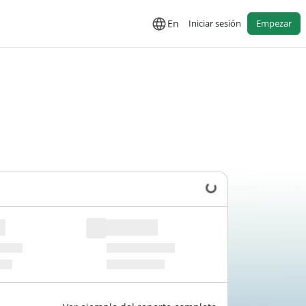
En
Iniciar sesión
Empezar
Cargando datos...