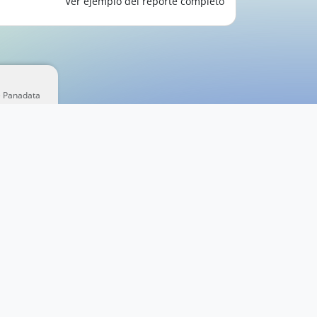
Ver ejemplo del reporte completo
e Panadata