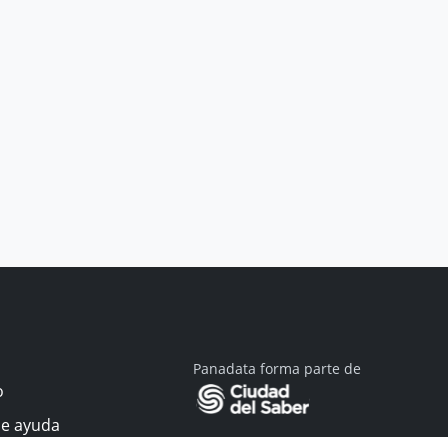
Panadata forma parte de
o
de ayuda