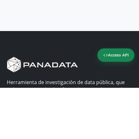
Acceso API
Herramienta de investigación de data pública, que
reúne en una sola plataforma los sitios de consulta
más importantes de Panamá.
Nosotros
Ayuda
¿Por qué Panadata?
Contacto
Funcionalidades
Centro de ayuda