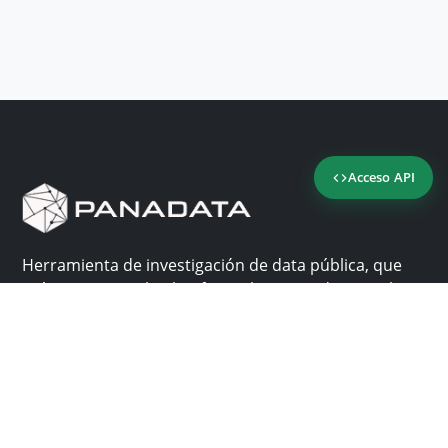
Acceso API
Herramienta de investigación de data pública, que
reúne en una sola plataforma los sitios de consulta
más importantes de Panamá.
Nosotros
Ayuda
¿Por qué Panadata?
Contacto
Funcionalidades
Centro de ayuda