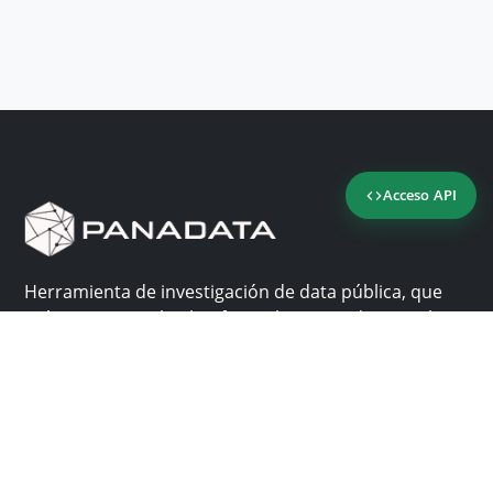
Acceso API
Herramienta de investigación de data pública, que
reúne en una sola plataforma los sitios de consulta
más importantes de Panamá.
Nosotros
Ayuda
¿Por qué Panadata?
Contacto
Funcionalidades
Centro de ayuda