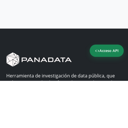
Acceso API
Herramienta de investigación de data pública, que
reúne en una sola plataforma los sitios de consulta
más importantes de Panamá.
Nosotros
Ayuda
¿Por qué Panadata?
Contacto
Funcionalidades
Centro de ayuda