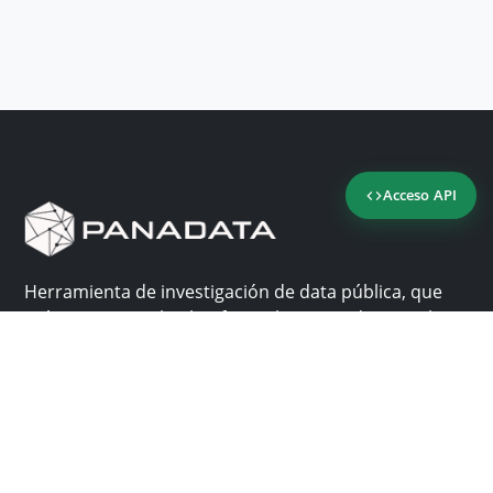
Acceso API
Herramienta de investigación de data pública, que
reúne en una sola plataforma los sitios de consulta
más importantes de Panamá.
Nosotros
Ayuda
¿Por qué Panadata?
Contacto
Funcionalidades
Centro de ayuda