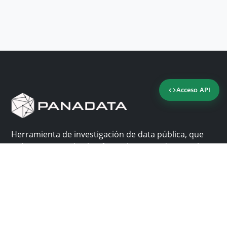
Acceso API
Herramienta de investigación de data pública, que
reúne en una sola plataforma los sitios de consulta
más importantes de Panamá.
Nosotros
Ayuda
¿Por qué Panadata?
Contacto
Funcionalidades
Centro de ayuda