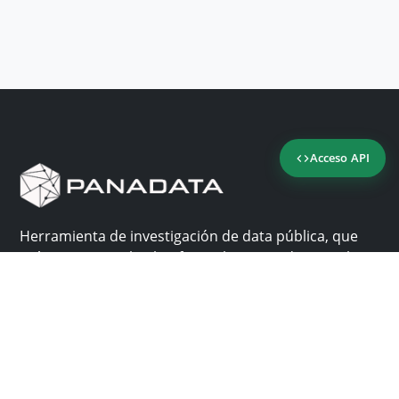
Acceso API
Herramienta de investigación de data pública, que
reúne en una sola plataforma los sitios de consulta
más importantes de Panamá.
Nosotros
Ayuda
¿Por qué Panadata?
Contacto
Funcionalidades
Centro de ayuda