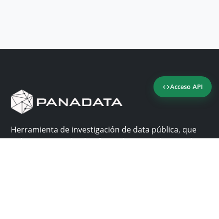
Acceso API
Herramienta de investigación de data pública, que
reúne en una sola plataforma los sitios de consulta
más importantes de Panamá.
Nosotros
Ayuda
¿Por qué Panadata?
Contacto
Funcionalidades
Centro de ayuda