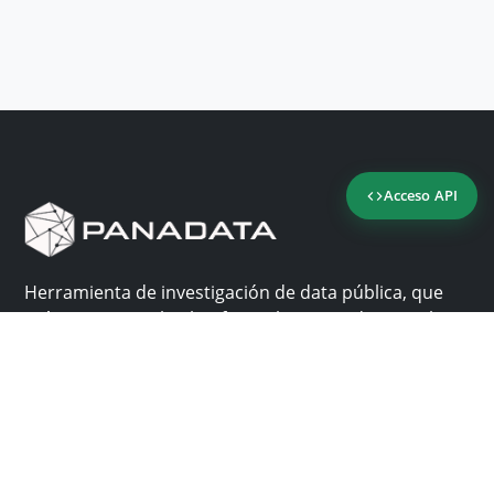
Acceso API
Herramienta de investigación de data pública, que
reúne en una sola plataforma los sitios de consulta
más importantes de Panamá.
Nosotros
Ayuda
¿Por qué Panadata?
Contacto
Funcionalidades
Centro de ayuda