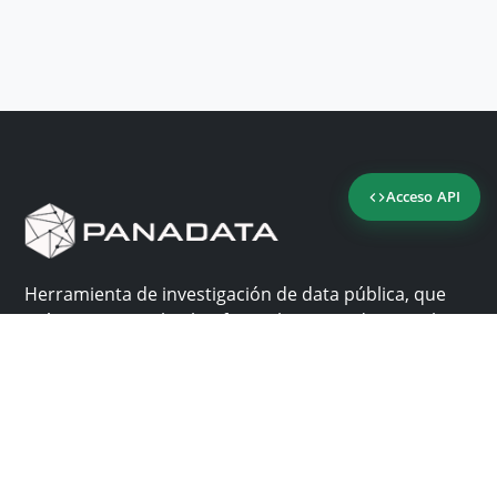
Acceso API
Herramienta de investigación de data pública, que
reúne en una sola plataforma los sitios de consulta
más importantes de Panamá.
Nosotros
Ayuda
¿Por qué Panadata?
Contacto
Funcionalidades
Centro de ayuda