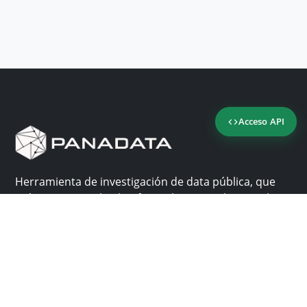
Acceso API
Herramienta de investigación de data pública, que
reúne en una sola plataforma los sitios de consulta
más importantes de Panamá.
Nosotros
Ayuda
¿Por qué Panadata?
Contacto
Funcionalidades
Centro de ayuda