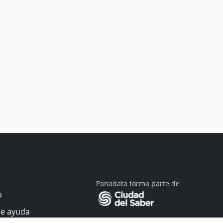
Panadata forma parte de
o
de ayuda