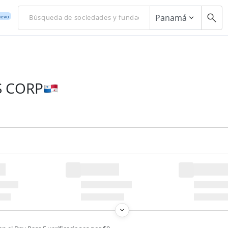
Panamá
evo
S CORP