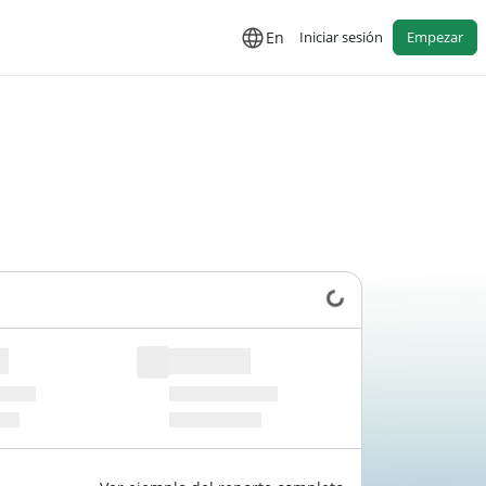
En
Iniciar sesión
Empezar
Cargando datos...