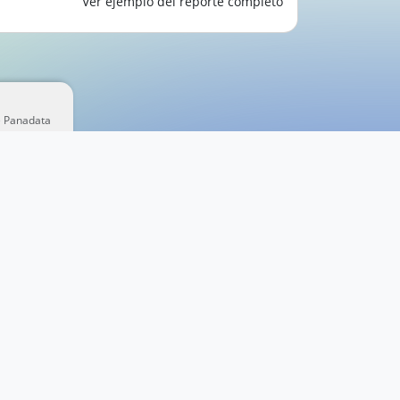
Ver ejemplo del reporte completo
e Panadata