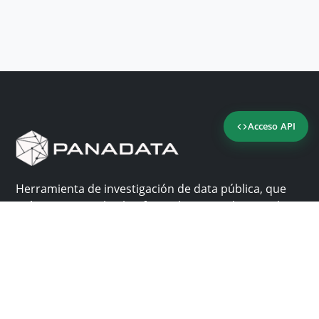
Acceso API
Herramienta de investigación de data pública, que
reúne en una sola plataforma los sitios de consulta
más importantes de Panamá.
Nosotros
Ayuda
¿Por qué Panadata?
Contacto
Funcionalidades
Centro de ayuda