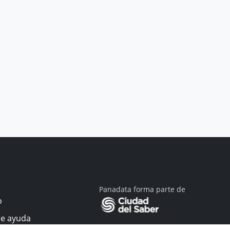
Panadata forma parte de
o
de ayuda