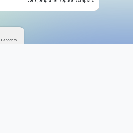
Ver ejemplo del reporte completo
e Panadata