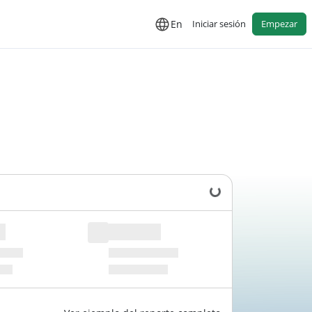
En
Iniciar sesión
Empezar
Cargando datos...