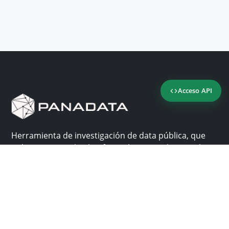
Acceso API
Herramienta de investigación de data pública, que
reúne en una sola plataforma los sitios de consulta
más importantes de Panamá.
Nosotros
Ayuda
¿Por qué Panadata?
Contacto
Funcionalidades
Centro de ayuda