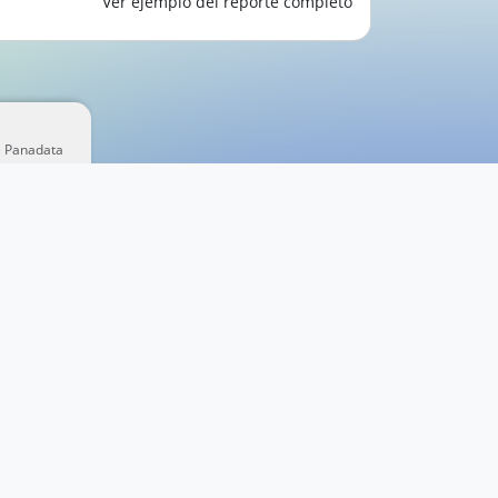
Ver ejemplo del reporte completo
e Panadata