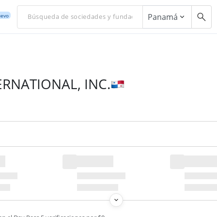
Panamá
evo
ERNATIONAL, INC.