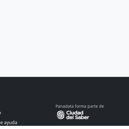
Panadata forma parte de
o
de ayuda