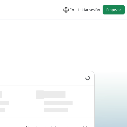
En
Iniciar sesión
Empezar
Cargando datos...