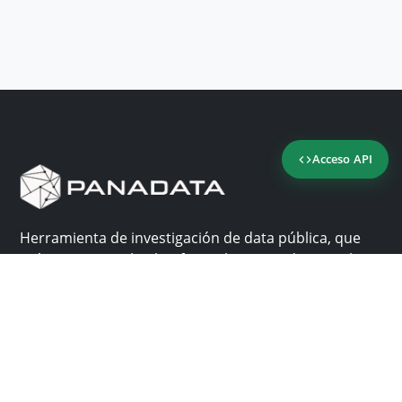
Acceso API
Herramienta de investigación de data pública, que
reúne en una sola plataforma los sitios de consulta
más importantes de Panamá.
Nosotros
Ayuda
¿Por qué Panadata?
Contacto
Funcionalidades
Centro de ayuda