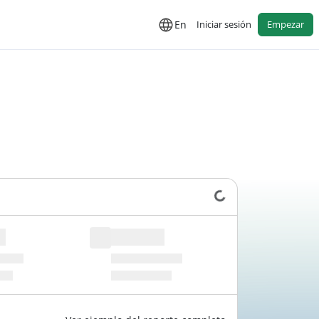
En
Iniciar sesión
Empezar
Cargando datos...