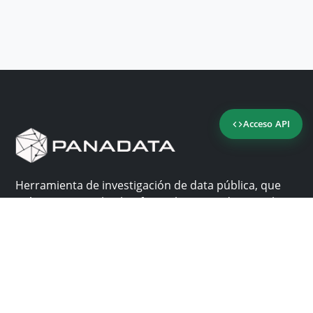
Acceso API
Herramienta de investigación de data pública, que
reúne en una sola plataforma los sitios de consulta
más importantes de Panamá.
Nosotros
Ayuda
¿Por qué Panadata?
Contacto
Funcionalidades
Centro de ayuda