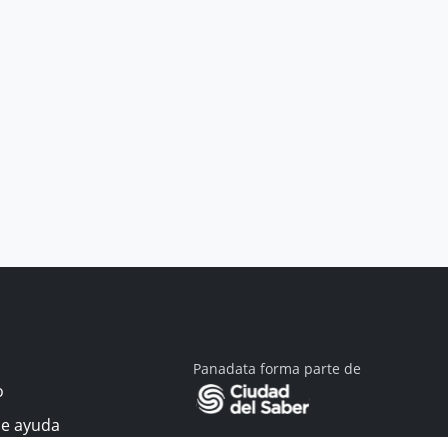
Panadata forma parte de
o
de ayuda