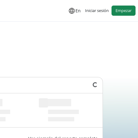
En
Iniciar sesión
Empezar
Cargando datos...