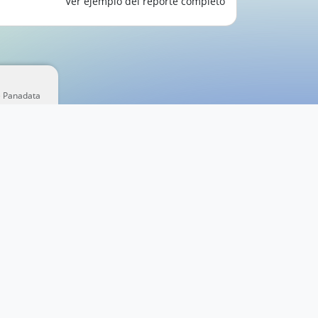
Ver ejemplo del reporte completo
e Panadata