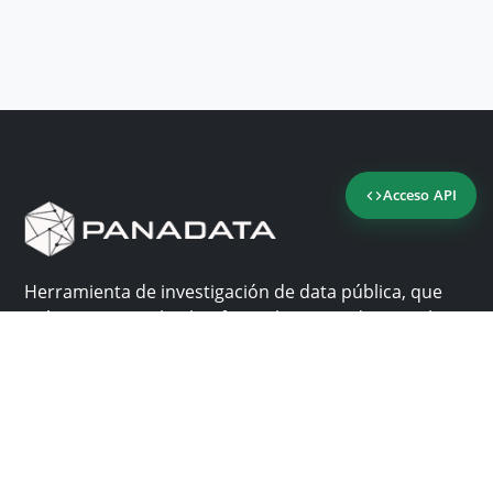
Acceso API
Herramienta de investigación de data pública, que
reúne en una sola plataforma los sitios de consulta
más importantes de Panamá.
Nosotros
Ayuda
¿Por qué Panadata?
Contacto
Funcionalidades
Centro de ayuda