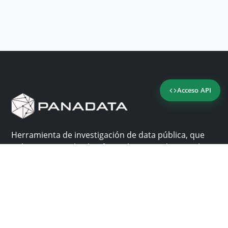
Acceso API
Herramienta de investigación de data pública, que
reúne en una sola plataforma los sitios de consulta
más importantes de Panamá.
Nosotros
Ayuda
¿Por qué Panadata?
Contacto
Funcionalidades
Centro de ayuda