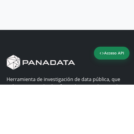
Acceso API
Herramienta de investigación de data pública, que
reúne en una sola plataforma los sitios de consulta
más importantes de Panamá.
Nosotros
Ayuda
¿Por qué Panadata?
Contacto
Funcionalidades
Centro de ayuda