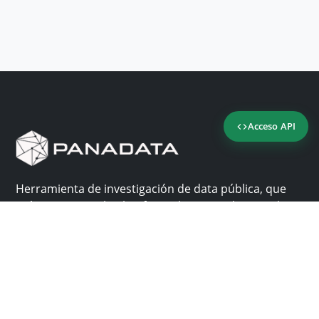
Acceso API
Herramienta de investigación de data pública, que
reúne en una sola plataforma los sitios de consulta
más importantes de Panamá.
Nosotros
Ayuda
¿Por qué Panadata?
Contacto
Funcionalidades
Centro de ayuda