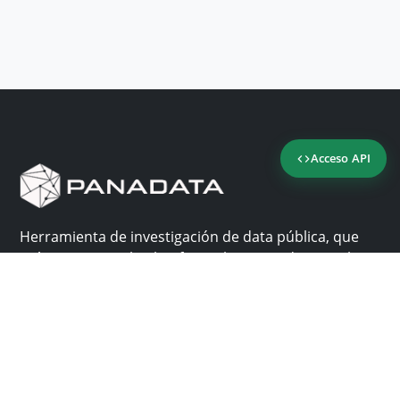
Acceso API
Herramienta de investigación de data pública, que
reúne en una sola plataforma los sitios de consulta
más importantes de Panamá.
Nosotros
Ayuda
¿Por qué Panadata?
Contacto
Funcionalidades
Centro de ayuda