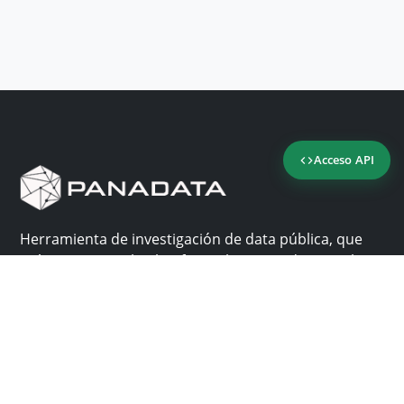
Acceso API
Herramienta de investigación de data pública, que
reúne en una sola plataforma los sitios de consulta
más importantes de Panamá.
Nosotros
Ayuda
¿Por qué Panadata?
Contacto
Funcionalidades
Centro de ayuda