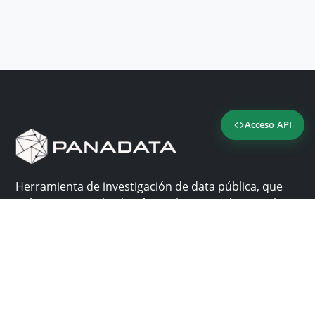
Acceso API
Herramienta de investigación de data pública, que
reúne en una sola plataforma los sitios de consulta
más importantes de Panamá.
Nosotros
Ayuda
¿Por qué Panadata?
Contacto
Funcionalidades
Centro de ayuda