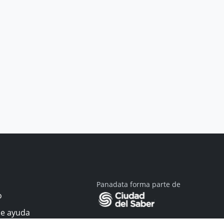
Panadata forma parte de
o
de ayuda