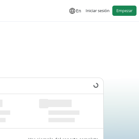
En
Iniciar sesión
Empezar
Cargando datos...