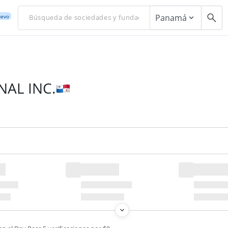
Panamá
evo
AL INC.