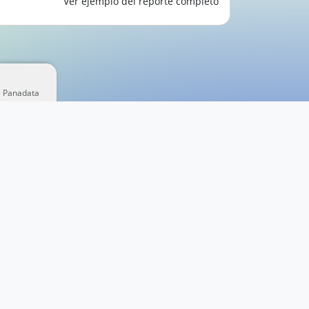
Ver ejemplo del reporte completo
e Panadata