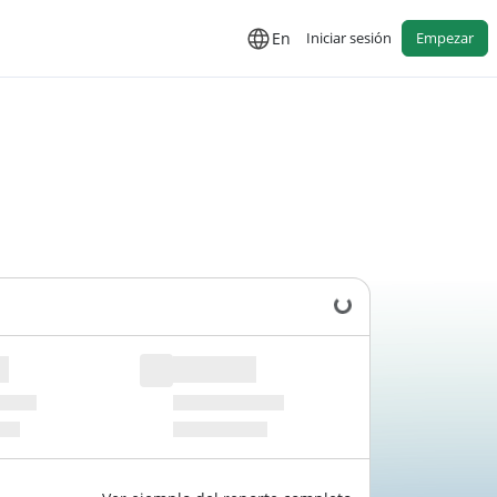
En
Iniciar sesión
Empezar
Cargando datos...