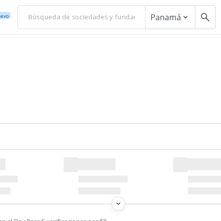
Panamá
evo