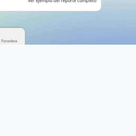
Ver ejemplo del reporte completo
e Panadata