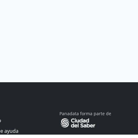
Panadata forma parte de
o
de ayuda