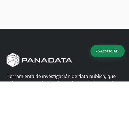
Acceso API
Herramienta de investigación de data pública, que
reúne en una sola plataforma los sitios de consulta
más importantes de Panamá.
Nosotros
Ayuda
¿Por qué Panadata?
Contacto
Funcionalidades
Centro de ayuda