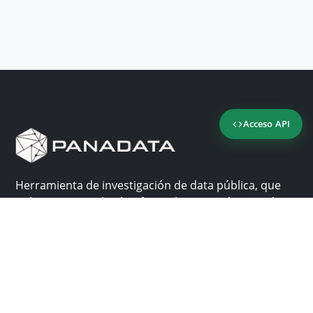
Acceso API
Herramienta de investigación de data pública, que
reúne en una sola plataforma los sitios de consulta
más importantes de Panamá.
Nosotros
Ayuda
¿Por qué Panadata?
Contacto
Funcionalidades
Centro de ayuda