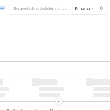
Panamá
evo