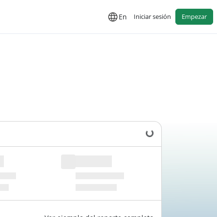
En
Iniciar sesión
Empezar
Cargando datos...