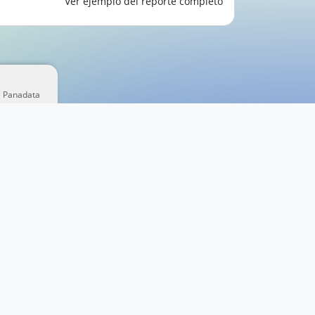
Ver ejemplo del reporte completo
e Panadata