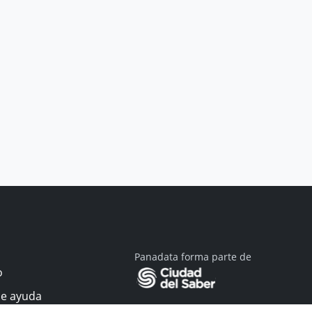
Panadata forma parte de
o
de ayuda