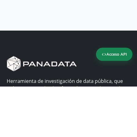
Acceso API
Herramienta de investigación de data pública, que
reúne en una sola plataforma los sitios de consulta
más importantes de Panamá.
Nosotros
Ayuda
¿Por qué Panadata?
Contacto
Funcionalidades
Centro de ayuda